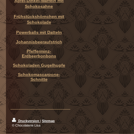
Apfel-Dinkel-Waffeln mit
Schokosahne
Frühstückshörnchen mit
Schokolade
Powerballs mit Datteln
Johannisbeeraufstrich
Pfefferminz-
Erdbeerbonbons
Schokoladen Gugelhupfe
Schokomascarpone-
Schnitte
_________________________
Druckversion
|
Sitemap
© Chocolaterie Lisa