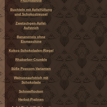
Früchtebrote
Buchteln mit Apfelfüllung
und Schokostreusel
Zwetschgen-Apfel-
Aufstrich
Bananeneis ohne
Eismaschine
Kokos-Schokoladen-Riegel
Rhabarber-Crumble
Süße Popcorn-Varianten
Walnussaufstrich mit
Schokolade
Schneeflocken
Herbst-Pralinen