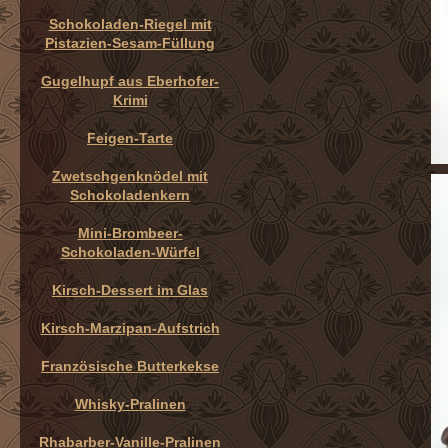
Schokoladen-Riegel mit
Pistazien-Sesam-Füllung
Gugelhupf aus Eberhofer-
Krimi
Feigen-Tarte
Zwetschgenknödel mit
Schokoladenkern
Mini-Brombeer-
Schokoladen-Würfel
Kirsch-Dessert im Glas
Kirsch-Marzipan-Aufstrich
Französische Butterkekse
Whisky-Pralinen
Rhabarber-Vanille-Pralinen