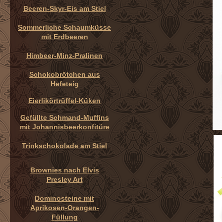
Beeren-Skyr-Eis am Stiel
Sommerliche Schaumküsse
mit Erdbeeren
Himbeer-Minz-Pralinen
Schokobrötchen aus
Hefeteig
Eierlikörtrüffel-Küken
Gefüllte Schmand-Muffins
mit Johannisbeerkonfitüre
Trinkschokolade am Stiel
Brownies nach Elvis
Presley Art
Dominosteine mit
Aprikosen-Orangen-
Füllung