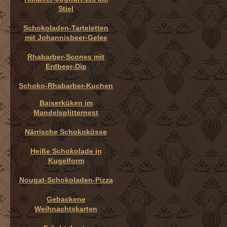
Stiel
Schokoladen-Tarteletten
mit Johannisbeer-Gelee
Rhabarber-Scones mit
Erdbeer-Dip
Schoko-Rhabarber-Kuchen
Baiserküken im
Mandelsplitternest
Närrische Schokoküsse
Heiße Schokolade in
Kugelform
Nougat-Schokoladen-Pizza
Gebackene
Weihnachtskarten