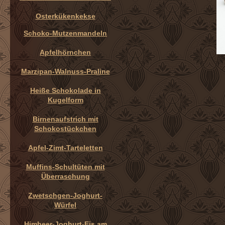
Osterkükenkekse
Schoko-Mutzenmandeln
Apfelhörnchen
Marzipan-Walnuss-Praline
Heiße Schokolade in
Kugelform
Birnenaufstrich mit
Schokostückchen
Apfel-Zimt-Tarteletten
Muffins-Schultüten mit
Überraschung
Zwetschgen-Joghurt-
Würfel
Himbeer-Joghurt-Eis am