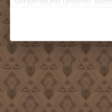
Verwendung unserer Websi
soziale Medien, Werbung 
Partner führen diese Info
weiteren Daten zusammen, 
haben oder die sie im Ra
gesammelt haben.