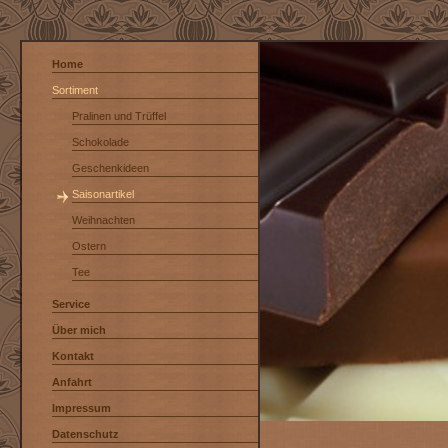
Home
Sortiment
Pralinen und Trüffel
Schokolade
Geschenkideen
Saisonartikel
Weihnachten
Ostern
Tee
Service
Über mich
Kontakt
Anfahrt
Impressum
Datenschutz